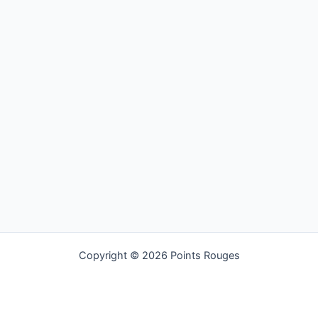
Copyright © 2026 Points Rouges