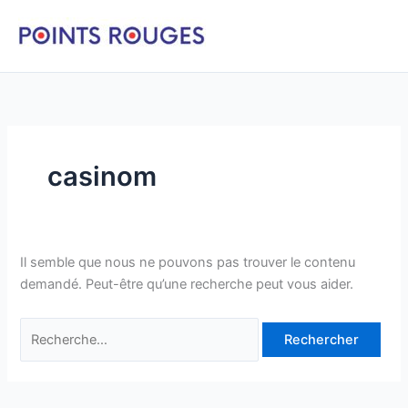
Aller
au
contenu
casinom
Il semble que nous ne pouvons pas trouver le contenu
demandé. Peut-être qu’une recherche peut vous aider.
Rechercher :