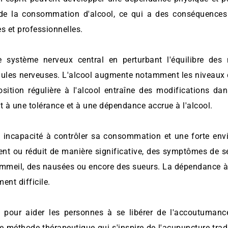
 de la consommation d'alcool, ce qui a des conséquences
es et professionnelles.
le système nerveux central en perturbant l'équilibre des
llules nerveuses. L'alcool augmente notamment les niveaux 
osition régulière à l'alcool entraîne des modifications da
t à une tolérance et à une dépendance accrue à l'alcool.
 incapacité à contrôler sa consommation et une forte envie
ent ou réduit de manière significative, des symptômes de s
 sommeil, des nausées ou encore des sueurs. La dépendance à 
ent difficile.
s pour aider les personnes à se libérer de l'accoutumance
 méthode thérapeutique qui s'inspire de l'acupuncture traditio