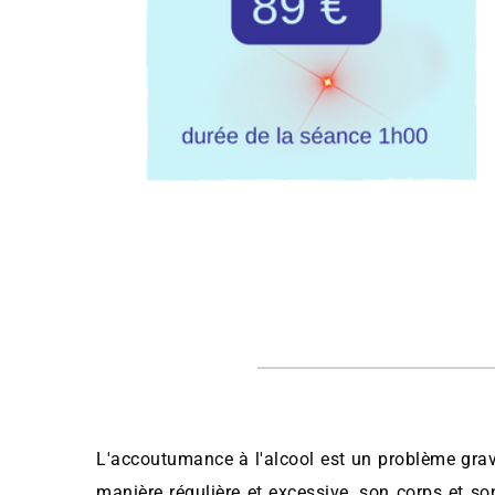
L'accoutumance à l'alcool est un problème gra
manière régulière et excessive, son corps et s