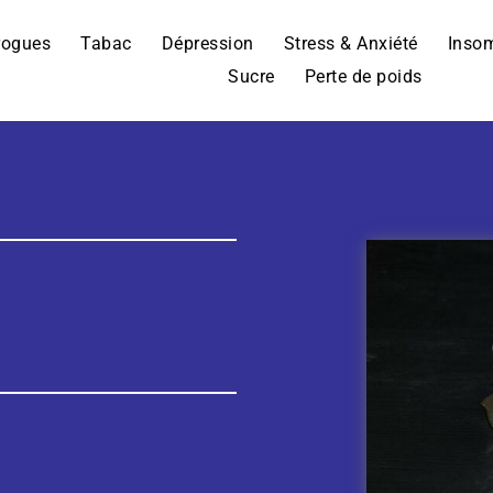
rogues
Tabac
Dépression
Stress & Anxiété
Inso
Sucre
Perte de poids